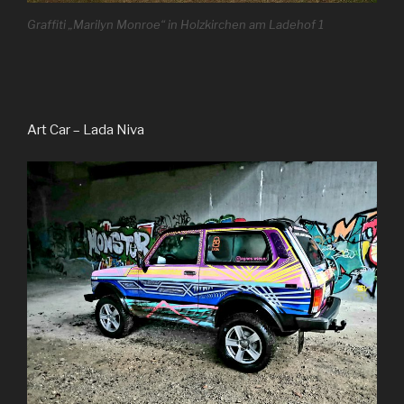
Graffiti „Marilyn Monroe“ in Holzkirchen am Ladehof 1
Art Car – Lada Niva