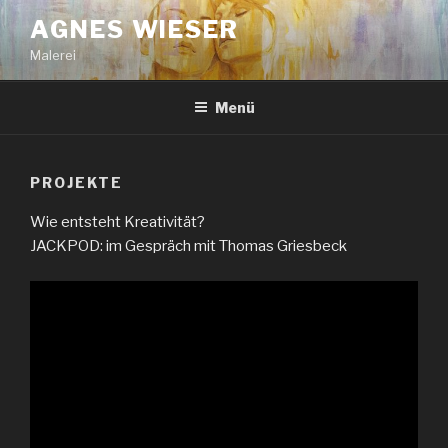
Zum
AGNES WIESER
Inhalt
Malerei
springen
Menü
PROJEKTE
Wie entsteht Kreativität?
JACKPOD: im Gespräch mit Thomas Griesbeck