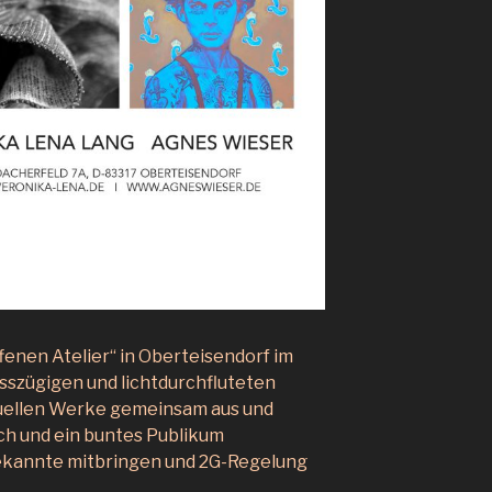
ffenen Atelier“ in Oberteisendorf im
sszügigen und lichtdurchfluteten
ktuellen Werke gemeinsam aus und
ch und ein buntes Publikum
Bekannte mitbringen und 2G-Regelung