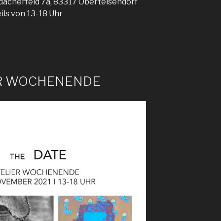
idacherfeld 7a, 83317 Oberteisendorf
ils von 13-18 Uhr
ER WOCHENENDE