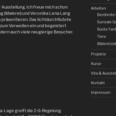
r Ausstellung. Ich freue mich schon
Arbeiten
g (Malerei) und Veronika Lena Lang
Berühmte 
präsentieren. Das lichtdurchflutete
Surreale G
t zum Verweilen ein und begeistert
Bunte Fant
ndern auch viele neugierige Besucher.
Tiere
Bildentst
Projekte
Kurse
Vita & Ausste
Kontakt
Impressum
a-Lage greift die 2-G-Regelung.