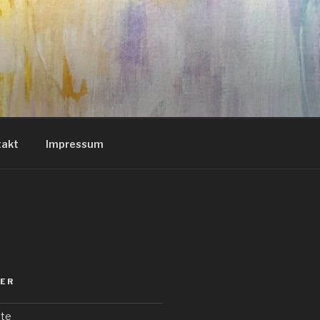
takt
Impressum
SER
te