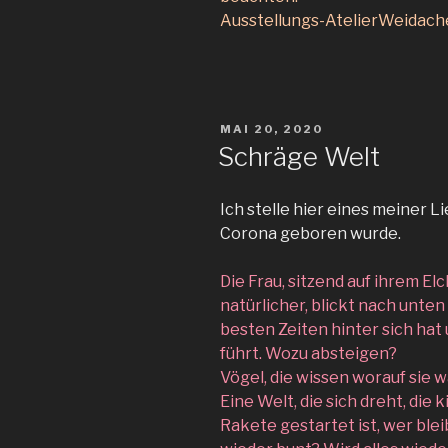
Ausstellungs-AtelierWeidache
VERÖFFENTLICHT
MAI 20, 2020
AM
Schräge Welt
Ich stelle hier eines meiner Li
Corona geboren wurde.
Die Frau, sitzend auf ihrem Elc
natürlicher, blickt nach unten
besten Zeiten hinter sich hat 
führt. Wozu absteigen?
Vögel, die wissen worauf sie w
Eine Welt, die sich dreht, die 
Rakete gestartet ist, wer ble