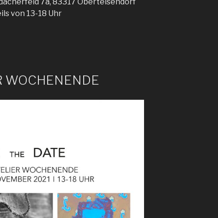
idacherfeld 7a, 83317 Oberteisendorf
ils von 13-18 Uhr
ER WOCHENENDE