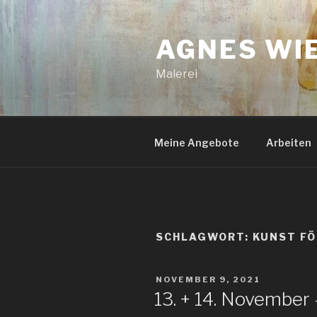
Zum
Inhalt
AGNES WI
springen
Malerei
Meine Angebote
Arbeiten
SCHLAGWORT:
KUNST F
VERÖFFENTLICHT
NOVEMBER 9, 2021
AM
13. + 14. Novembe