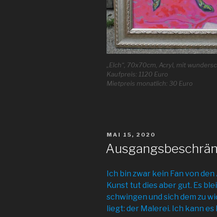
„Elch“, 70x70cm, Acryl, mit wunder
Kaufpreis: 1120 Euro
Mietpreis monatlich: 30 Euro
VERÖFFENTLICHT
MAI 15, 2020
AM
Ausgangsbeschrän
Ich bin zwar kein Fan von d
Kunst tut dies aber gut. Es ble
schwingen und sich dem zu w
liegt: der Malerei. Ich kann e