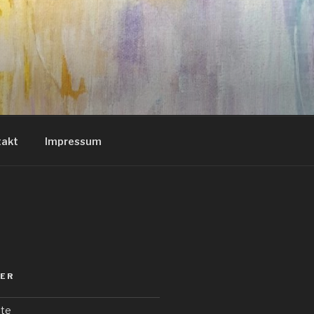
takt
Impressum
SER
te