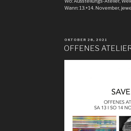
Wo: Ausstellungs-Atelier, We
Wann: 13.+14. November, jewe
VERÖFFENTLICHT
OKTOBER 28, 2021
AM
OFFENES ATELI