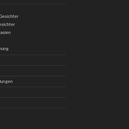
Gesichter
esichter
asien
ehung
llungen