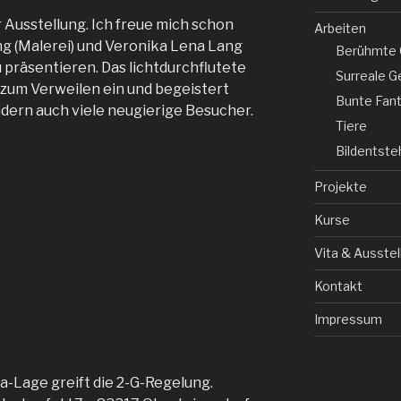
r Ausstellung. Ich freue mich schon
Arbeiten
g (Malerei) und Veronika Lena Lang
Berühmte 
präsentieren. Das lichtdurchflutete
Surreale G
t zum Verweilen ein und begeistert
Bunte Fant
ndern auch viele neugierige Besucher.
Tiere
Bildentst
Projekte
Kurse
Vita & Ausste
Kontakt
Impressum
a-Lage greift die 2-G-Regelung.