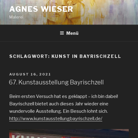
Zum
AGNES WIESER
Inhalt
Malerei
springen
Menü
SCHLAGWORT:
KUNST IN BAYRISCHZELL
VERÖFFENTLICHT
AUGUST 16, 2021
AM
67. Kunstausstellung Bayrischzell
Beim ersten Versuch hat es geklappt – ich bin dabei!
Bayrischzell bietet auch dieses Jahr wieder eine
wundervolle Ausstellung. Ein Besuch lohnt sich.
http://www.kunstausstellungbayrischzell.de/